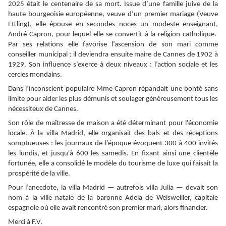
2025 était le centenaire de sa mort. Issue d’une famille juive de la
haute bourgeoisie européenne, veuve d’un premier mariage (Veuve
Ettling), elle épouse en secondes noces un modeste enseignant,
André Capron, pour lequel elle se convertit à la religion catholique.
Par ses relations elle favorise l’ascension de son mari comme
conseiller municipal ; il deviendra ensuite maire de Cannes de 1902 à
1929. Son influence s’exerce à deux niveaux : l’action sociale et les
cercles mondains.
Dans l’inconscient populaire Mme Capron répandait une bonté sans
limite pour aider les plus démunis et soulager généreusement tous les
nécessiteux de Cannes.
Son rôle de maîtresse de maison a été déterminant pour l'économie
locale. À la villa Madrid, elle organisait des bals et des réceptions
somptueuses : les journaux de l'époque évoquent 300 à 400 invités
les lundis, et jusqu'à 600 les samedis. En fixant ainsi une clientèle
fortunée, elle a consolidé le modèle du tourisme de luxe qui faisait la
prospérité de la ville.
Pour l’anecdote, la villa Madrid — autrefois villa Julia — devait son
nom à la ville natale de la baronne Adela de Weisweiller, capitale
espagnole où elle avait rencontré son premier mari, alors financier.
Merci à F.V.